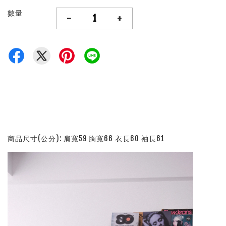
數量
-
+
商品尺寸(公分): 肩寬59 胸寬66 衣長60 袖長61