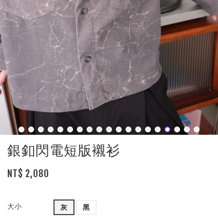
銀釦閃電短版襯衫
NT$ 2,080
大小
灰
黑