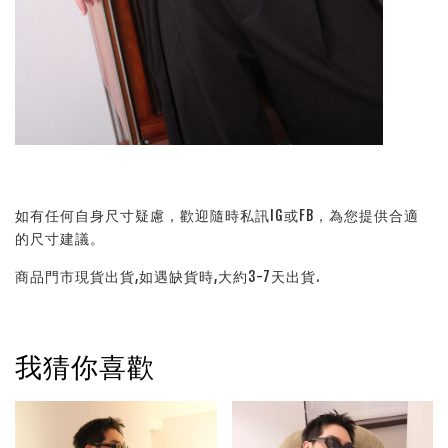
如有任何自身尺寸疑慮，歡迎隨時私訊IG或FB，為您提供合適
的尺寸建議。
商品門市現貨出貨,如遇缺貨時,大約3-7天出貨.
我猜你喜歡