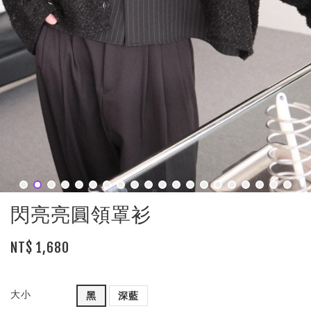
閃亮亮圓領罩衫
NT$ 1,680
大小
黑
深藍