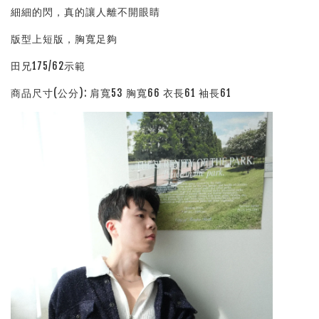
細細的閃，真的讓人離不開眼睛
版型上短版，胸寬足夠
田兄175/62示範
商品尺寸(公分): 肩寬53 胸寬66 衣長61 袖長61