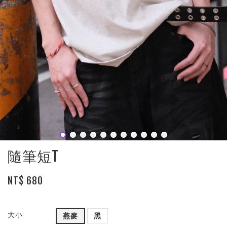
隨筆短T
NT$ 680
大小
燕麥
黑