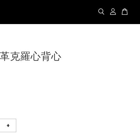
革克羅心背心
+