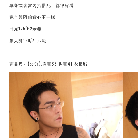
單穿或者當內搭搭配，都很好看
完全與阿伯背心不一樣
田兄175/62示範
蕭大帥180/75示範
商品尺寸(公分):肩寬33 胸寬41 衣長57