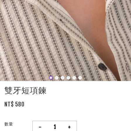
雙牙短項鍊
NT$ 580
數量
-
+