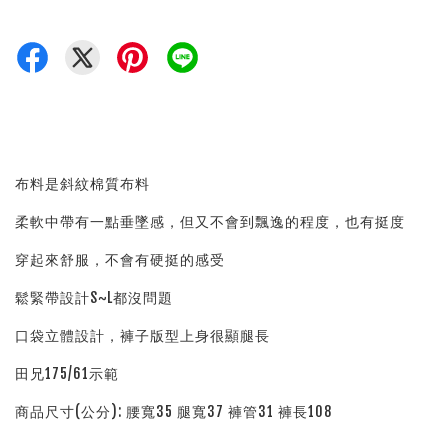
布料是斜紋棉質布料
柔軟中帶有一點垂墜感，但又不會到飄逸的程度，也有挺度
穿起來舒服，不會有硬挺的感受
鬆緊帶設計S~L都沒問題
口袋立體設計，褲子版型上身很顯腿長
田兄175/61示範
商品尺寸(公分): 腰寬35 腿寬37 褲管31 褲長108