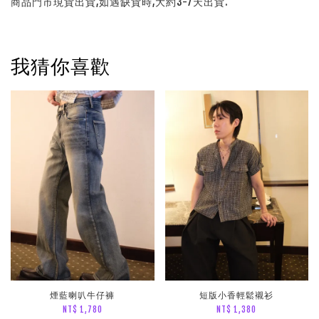
商品門市現貨出貨,如遇缺貨時,大約3-7天出貨.
我猜你喜歡
煙藍喇叭牛仔褲
短版小香輕鬆襯衫
NT$ 1,780
NT$ 1,380