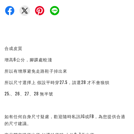
合成皮質
增高6公分，腳踝處較淺
所以有增厚避免走路鞋子掉出來
所以尺寸選擇上 假設平時穿27.5，請選28 才不會狼狽
25.、26、27、28 無半號
如有任何自身尺寸疑慮，歡迎隨時私訊IG或FB，為您提供合適
的尺寸建議。