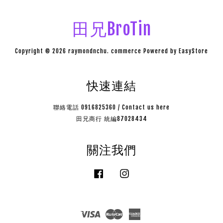
田兄BroTin
Copyright © 2026 raymondnchu. commerce Powered by
EasyStore
快速連結
聯絡電話 0916825360 / Contact us here
田兄商行 統編87028434
關注我們
Facebook
Instagram
Visa
Master
American
Express