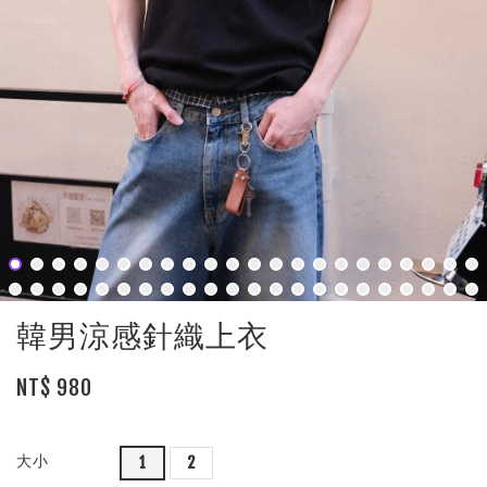
韓男涼感針織上衣
NT$ 980
大小
1
2