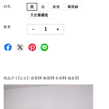
顔色
黑
白
灰杏
薄荷綠
天空霧霾藍
數量
-
+
商品尺寸(公分): 肩寬50 胸寬58 衣長65 袖長23