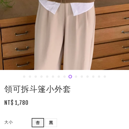
領可拆斗篷小外套
NT$ 1,780
大小
杏
黑