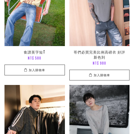
食譜英字短T
哥們必買完美比例高磅衣 好評
新色到
NT$ 580
NT$ 980
加入購物車
加入購物車