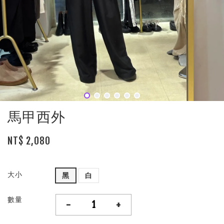
馬甲西外
NT$ 2,080
大小
黑
白
數量
-
+