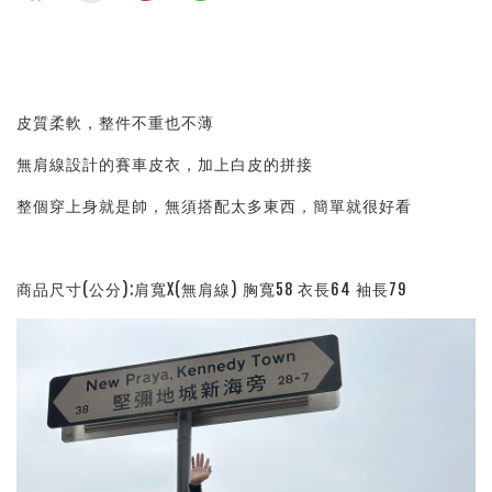
皮質柔軟，整件不重也不薄
無肩線設計的賽車皮衣，加上白皮的拼接
整個穿上身就是帥，無須搭配太多東西，簡單就很好看
商品尺寸(公分):肩寬X(無肩線) 胸寬58 衣長64 袖長79