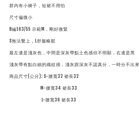
群內有小褲子，短裙不用怕
尺寸偏微小
B編163/55 示範M，剛好微緊
S無法繫上，L舒服略鬆
最左邊是淺灰色，中間是深灰帶點土色感但不明顯，右邊是黑
淺灰帶有點白細的織紋感，淺灰跟深灰不認真分，一時分不出來.
商品尺寸(公分): S-腰寬32 裙長32
M-腰寬34 裙長33
L-腰寬36 裙長33