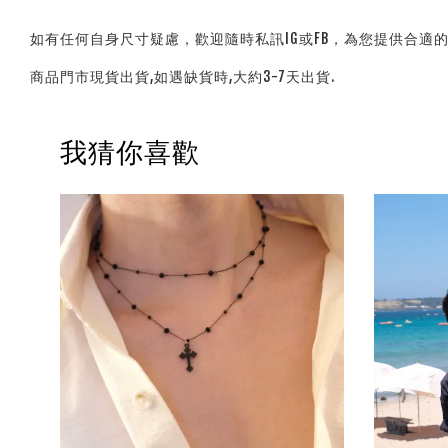
如有任何自身尺寸疑慮，歡迎隨時私訊IG或FB，為您提供合適
商品門市現貨出貨,如遇缺貨時,大約3-7天出貨.
我猜你喜歡