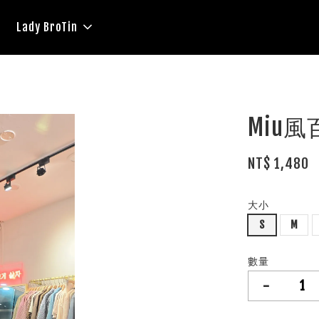
Lady BroTin
Miu
NT$ 1,480
大小
S
M
數量
-