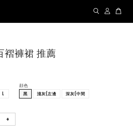
風百褶褲裙 推薦
顔色
L
黑
淺灰(左邊
深灰(中間
+